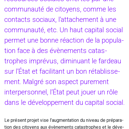
com­mu­nau­té de citoyens, comme les
contacts sociaux, l’attachement à une
com­mu­nau­té, etc. Un haut capi­tal social
per­met une bonne réac­tion de la popu­la­
tion face à des évè­ne­ments catas­
trophes impré­vus, dimi­nuant le far­deau
sur l’État et faci­li­tant un bon réta­blis­se­
ment. Mal­gré son aspect pure­ment
inter­per­son­nel, l’État peut jouer un rôle
dans le déve­lop­pe­ment du capi­tal social.
Le pré­sent pro­jet vise l’augmentation du niveau de pré­pa­ra­
tion des citoyens aux évè­ne­ments catas­trophes et le déve­