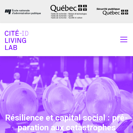
Rési­lience et capi­tal social : pré­
pa­ra­tion aux catastrophes