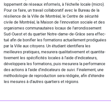
lop­pe­ment de réseaux infor­mels, à l’échelle locale (micro).
Pour ce faire, un tra­vail col­la­bo­ra­tif avec le Bureau de la
rési­lience de la Ville de Mont­réal, le Centre de sécu­ri­té
civile de Mont­réal, la Mai­son de l’innovation sociale et des
orga­nismes com­mu­nau­taires locaux de l’arrondissement
Sud-Ouest et du quar­tier Notre-dame-de-Grâce sera effec­
tué afin de boni­fier les for­ma­tions actuel­le­ment pro­di­guées
par la Ville aux citoyens. Un étu­diant iden­ti­fie­ra les
meilleures pra­tiques, mesu­re­ra qua­li­ta­ti­ve­ment et quan­ti­ta­
ti­ve­ment les spé­ci­fi­ci­tés locales à l’aide d’indicateurs,
déve­lop­pe­ra les for­ma­tions, puis mesu­re­ra la per­for­mance
des actions à l’aide d’indicateurs de sui­vi. Fina­le­ment, une
métho­do­lo­gie de repro­duc­tion sera rédi­gée, afin d’étendre
les mesures à d’autres quar­tiers et régions.